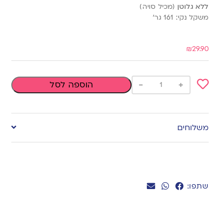
ללא גלוטן
(מכיל סויה)
משקל נקי: 161 גר’
₪
29.90
-
+
הוספה לסל
Add
to
משלוחים
wishlist
שתפו: