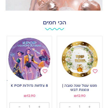
הכי חמים
Add
Add
to
to
מגש עגול שנה טובה |
8 צלחות גדולות K POP
wishlist
wishlist
צנצנת דבש
₪
12.90
₪
12.90
-
+
-
+