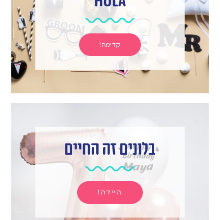
hula
קדימה!
בלונים זה החיים
היידה!