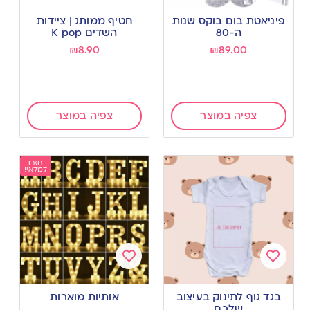
Add
Add
to
to
פיניאטת בום בוקס שנות
חטיף ממותג | ציידות
wishlist
wishlist
ה-80
השדים K pop
₪
8.90
₪
89.00
צפיה במוצר
צפיה במוצר
חזרו
למלאי!
Add
Add
to
to
בגד גוף לתינוק בעיצוב
אותיות מוארות
wishlist
wishlist
שלכם