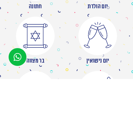
יום הולדת
חתונה
יום נישואין
בר מצווה
מסיבת רווקות
ברית/ה