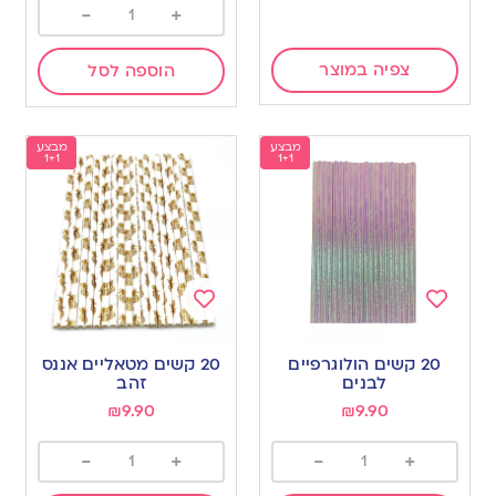
-
+
צפיה במוצר
הוספה לסל
מבצע
מבצע
1+1
1+1
Add
Add
to
to
20 קשים הולוגרפיים
20 קשים מטאליים אננס
wishlist
wishlist
לבנים
זהב
₪
9.90
₪
9.90
-
+
-
+