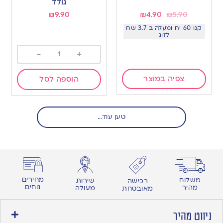
גולד
₪
9.90
₪
4.90
₪
5.90
קנו 60 יח ומעלה ב 3.7 שח
לזוג
-
+
צפיה במוצר
הוספה לסל
טען עוד...
מחירים
משלוח
שירות
רכישה
נוחים
מהיר
מעולה
מאובטחת
ניווט מהיר