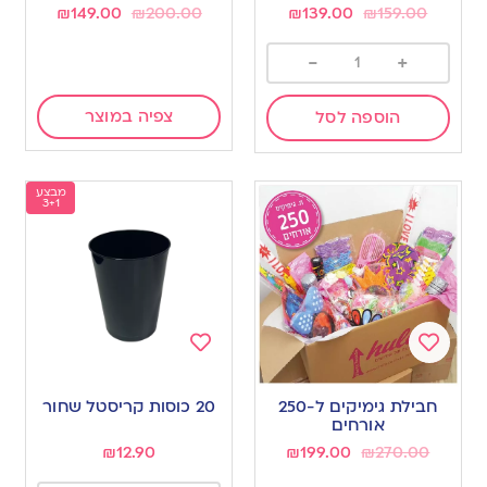
₪
149.00
₪
200.00
₪
139.00
₪
159.00
-
+
צפיה במוצר
הוספה לסל
מבצע
3+1
Add
Add
to
to
חבילת גימיקים ל-250
20 כוסות קריסטל שחור
wishlist
wishlist
אורחים
₪
12.90
₪
199.00
₪
270.00