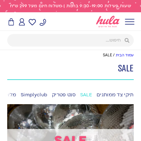
שעות פעילות 9:30-19:00 בחנות | משלוח חינם מעל 299 ש"ח
עמוד הבית
/
SALE
SALE
תיקי צד ממותגים
SALE
סנט פטריק
Simplyclub
מלאי אי