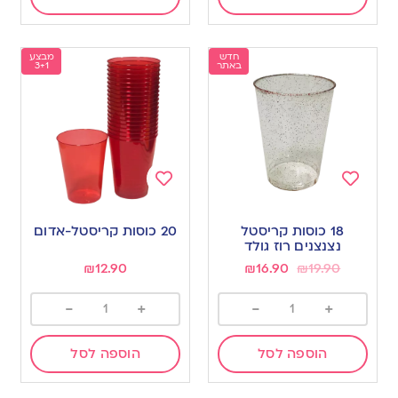
חדש
מבצע
באתר
3+1
Add
Add
to
to
18 כוסות קריסטל
20 כוסות קריסטל-אדום
wishlist
wishlist
נצנצנים רוז גולד
₪
12.90
₪
16.90
₪
19.90
-
+
-
+
הוספה לסל
הוספה לסל