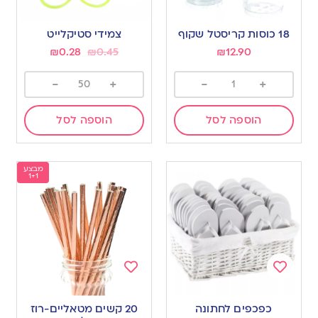
Add
Add
to
to
18 כוסות קריסטל שקוף
צמידי סטיקלייט
wishlist
wishlist
₪
0.28
₪
0.45
₪
12.90
-
+
-
+
הוספה לסל
הוספה לסל
מבצע
1+1
Add
Add
to
to
כפכפים לחתונה
20 קשים מטאליים-רוז
wishlist
wishlist