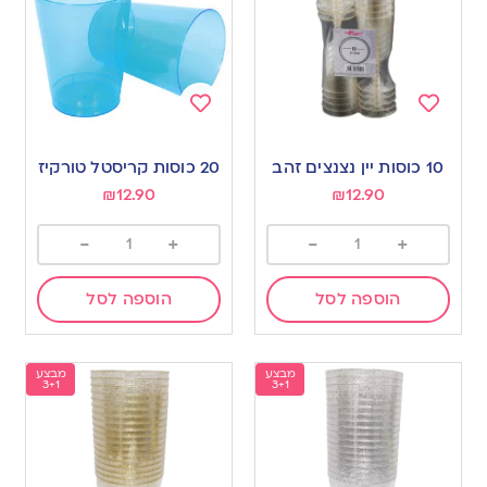
Add
Add
to
to
10 כוסות יין נצנצים זהב
20 כוסות קריסטל טורקיז
wishlist
wishlist
₪
12.90
₪
12.90
-
+
-
+
הוספה לסל
הוספה לסל
מבצע
מבצע
3+1
3+1