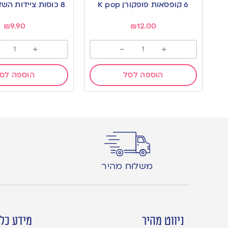
to
to
6 קופסאות פופקורן K pop
8 כוסות ציידות השדים K POP
wishlist
wishlist
₪
9.90
₪
12.00
+
-
+
הוספה לסל
הוספה לס
משלוח מהיר
ניווט מהיר
מידע כלל