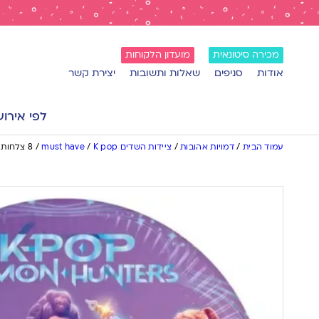
מכירה סיטונאית
מועדון הלקוחות
אודות
סניפים
שאלות ותשובות
יצירת קשר
לפי אירוע
עמוד הבית
/
דמויות אהובות
/
ציידות השדים K pop
/
must have
/
8 צלחות גדולות K POP