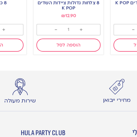
to
to
8 צלחות גדולות ציידות השדים
8 כוסות K POP
wishlist
wishlist
K POP
₪
12.90
+
-
+
-
ל
הוספה לסל
הו
מחירי ייבואן
שירות מעולה
י
hula party club