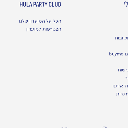
י
hula party club
הכל על המועדון שלנו
הצטרפות למועדון
שובות
bu
ישות
ר
ד איתנו
רטיות