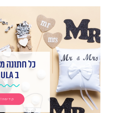
כל חתונה מ
ב hula
קדימה!