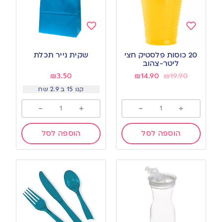
Add
Add
to
to
20 כוסות פלסטיק חצי
שקית נייר תכלת
wishlist
wishlist
ליטר-צהוב
₪
3.50
₪
14.90
₪
19.90
קנו 15 ב 2.9 שח
-
+
-
+
הוספה לסל
הוספה לסל