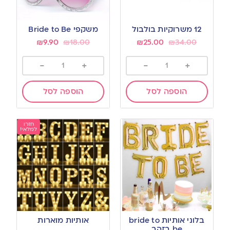
12 משרוקיות בולבול
משקפי Bride to Be
₪
9.90
₪
18.00
₪
25.00
₪
34.00
-
+
-
+
הוספה לסל
הוספה לסל
חזרו
למלאי!
בלוני אותיות bride to
אותיות מוארות
be בזהב