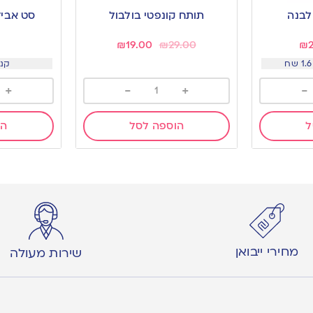
to
to
 לבנה
תותח קונפטי בולבול
סט אביזר
wishlist
wishlist
₪
19.00
₪
29.00
₪
קנו 2 ב 5
+
-
+
-
ל
הוספה לסל
הו
מחירי ייבואן
שירות מעולה