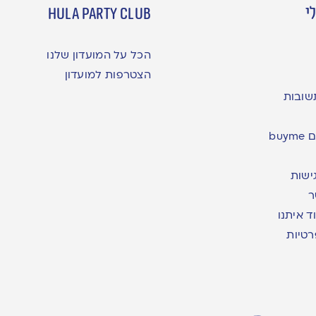
י
hula party club
הכל על המועדון שלנו
הצטרפות למועדון
שובות
bu
ישות
ר
ד איתנו
רטיות