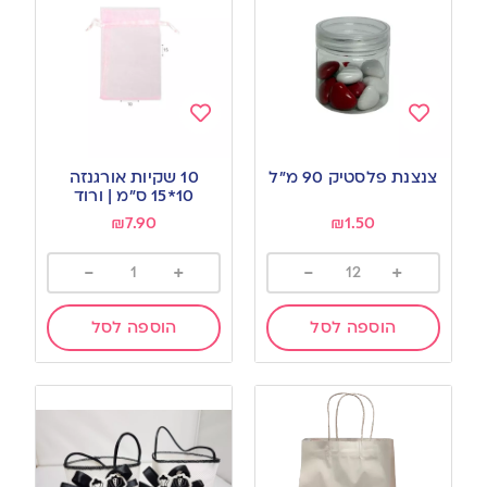
Add
Add
to
to
צנצנת פלסטיק 90 מ”ל
10 שקיות אורגנזה
wishlist
wishlist
10*15 ס”מ | ורוד
₪
7.90
₪
1.50
-
+
-
+
הוספה לסל
הוספה לסל