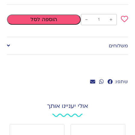
-
+
הוספה לסל
Add
to
משלוחים
wishlist
שתפו:
אולי יעניינו אותך