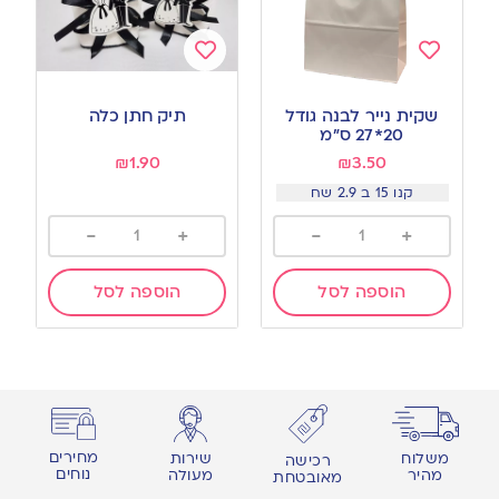
Add
Add
to
to
שקית נייר לבנה גודל
תיק חתן כלה
wishlist
wishlist
20*27 ס”מ
₪
1.90
₪
3.50
קנו 15 ב 2.9 שח
-
+
-
+
הוספה לסל
הוספה לסל
מחירים
משלוח
שירות
רכישה
נוחים
מהיר
מעולה
מאובטחת