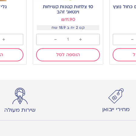
to
to
 כחול נוצץ
10 צלחות קטנות קשיחות
גלי
wishlist
wishlist
וינטאג׳ זהב
₪
11.90
קנו 2 יח ב 18.9 שח
+
-
+
-
ל
הוספה לסל
הו
מחירי ייבואן
שירות מעולה