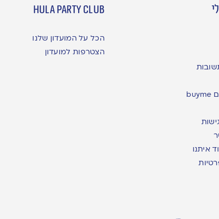
י
hula party club
הכל על המועדון שלנו
הצטרפות למועדון
שובות
bu
ישות
ר
ד איתנו
רטיות