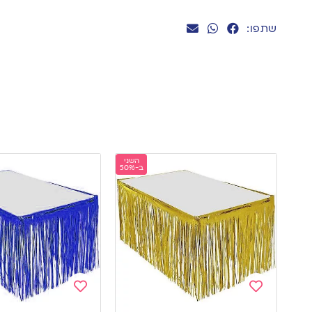
שתפו:
השני
ב-50%
Add
Add