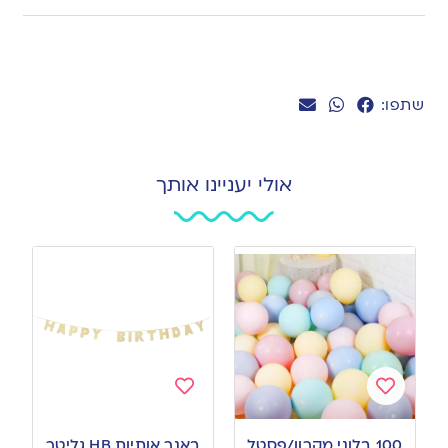
שתפו:
אולי יעניינו אותך
Add
Add
to
to
100 בלוני מקרון/פסטל
באנר אותיות HB גליטר