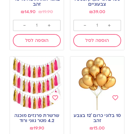
wishlist
wishlist
צבעוניים
זהב
₪
14.90
₪
19.90
₪
39.00
-
+
-
+
הוספה לסל
הוספה לסל
Add
Add
to
to
10 בלוני כרום 12′ בצבע
שרשרת פרנזים מוכנה
wishlist
wishlist
זהב
4.2 מטר גווני ורוד
₪
19.90
₪
15.00