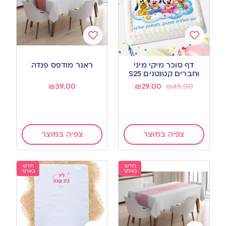
Add
Add
to
to
דף סוכר מיקי מיני
ראנר מודפס פנדה
wishlist
wishlist
וחברים קטנטנים S25
₪
39.00
₪
29.00
₪
45.00
צפיה במוצר
צפיה במוצר
חדש
חדש
באתר
באתר