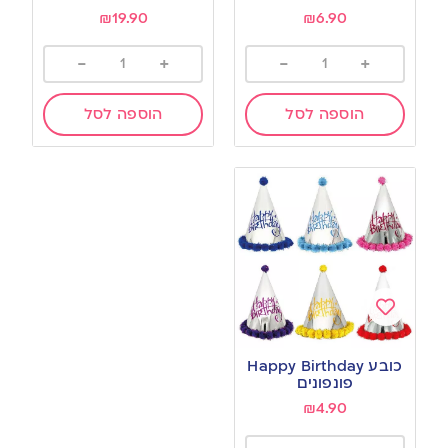
₪
19.90
₪
6.90
-
+
-
+
הוספה לסל
הוספה לסל
Add
to
כובע Happy Birthday
wishlist
פונפונים
₪
4.90