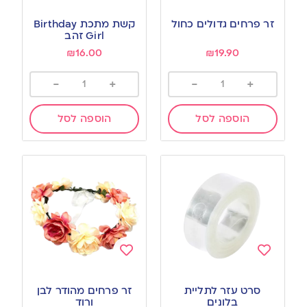
Add
Add
to
to
זר פרחים גדולים כחול
קשת מתכת Birthday
wishlist
wishlist
Girl זהב
₪
16.00
₪
19.90
-
+
-
+
הוספה לסל
הוספה לסל
Add
Add
to
to
סרט עזר לתליית
זר פרחים מהודר לבן
wishlist
wishlist
בלונים
ורוד