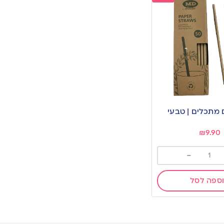
₪
9.90
-
ספה לסל