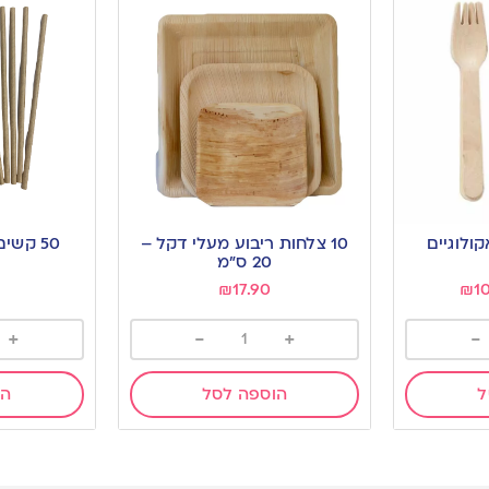
10 צלחות ריבוע מעלי דקל –
50 קשים מתכלים | טבעי
20 ס”מ
₪
17.90
₪
1
+
-
+
-
ל
הוספה לסל
הו