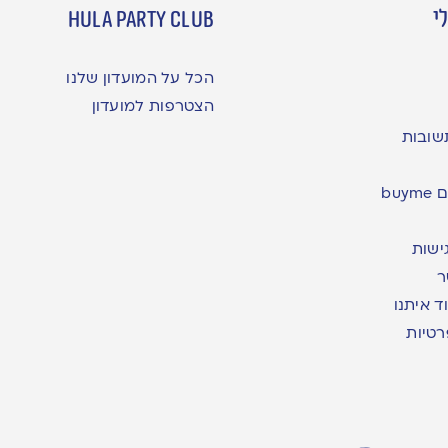
י
hula party club
הכל על המועדון שלנו
הצטרפות למועדון
שובות
bu
ישות
ר
ד איתנו
רטיות