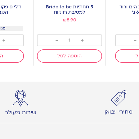
to
to
הים ורוד
5 תחתיות Bride to be
wishlist
wishlist
למסיבת רווקות
הטבע
₪
8.90
קנו 12 ב 4.4 
+
-
+
-
ל
הוספה לסל
הו
מחירי ייבואן
שירות מעולה