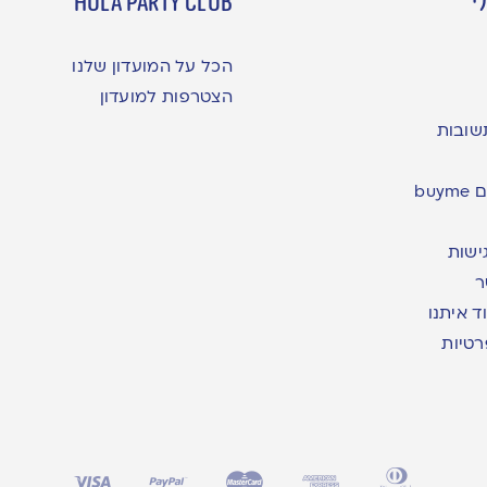
י
hula party club
הכל על המועדון שלנו
הצטרפות למועדון
שובות
bu
ישות
ר
ד איתנו
רטיות