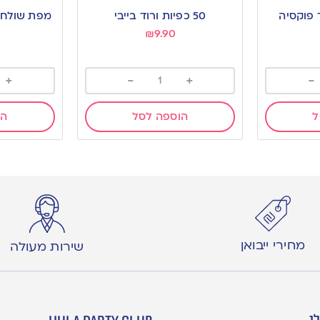
to
to
 פוקסיה
50 כפיות ורוד בייבי
מפת שולחן 
wishlist
wishlist
₪
9.90
+
-
+
-
ל
הוספה לסל
הו
מחירי ייבואן
שירות מעולה