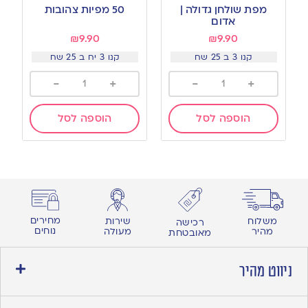
to
to
מפת שולחן גדולה |
50 מפיות צהובות
wishlist
wishlist
אדום
₪
9.90
₪
9.90
קנו 3 ב 25 שח
קנו 3 יח ב 25 שח
-
+
-
+
הוספה לסל
הוספה לסל
מחירים
משלוח
שירות
רכישה
נוחים
מהיר
מעולה
מאובטחת
ניווט מהיר