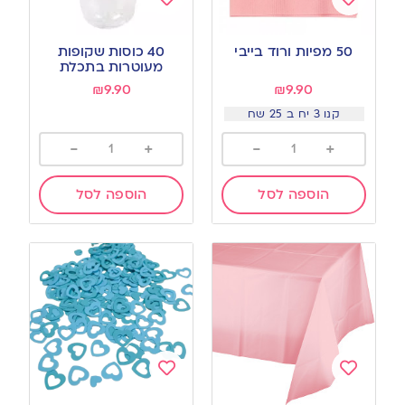
Add
Add
to
to
50 מפיות ורוד בייבי
40 כוסות שקופות
wishlist
wishlist
מעוטרות בתכלת
₪
9.90
₪
9.90
קנו 3 יח ב 25 שח
-
+
-
+
הוספה לסל
הוספה לסל
Add
Add