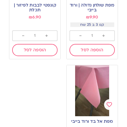
to
to
מפת שולחן גדולה | ורוד
קונפטי לבבות לפיזור |
wishlist
wishlist
בייבי
תכלת
₪
6.90
₪
9.90
קנו 3 ב 25 שח
-
+
-
+
הוספה לסל
הוספה לסל
Add
to
מפת אל בד ורוד בייבי
wishlist