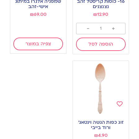
16- כוסות קריסטל זהב
שמפניה אלגרו במיתוג
wishlist
wishlist
נצנצנים
אישי-זהב
₪
69.00
₪
12.90
-
+
צפיה במוצר
הוספה לסל
Add
to
זוג כפות הגשה וינטאג׳
wishlist
ורוד בייבי
₪
4.90