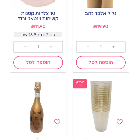
Add
Add
to
to
גליל אלבד זהב
10 צלחות קטנות
wishlist
wishlist
קשיחות וינטאג׳ ורוד
₪
11.90
₪
19.90
קנו 2 יח ב 18.9 שח
-
+
-
+
הוספה לסל
הוספה לסל
מבצע
3+1
Add
Add
to
to