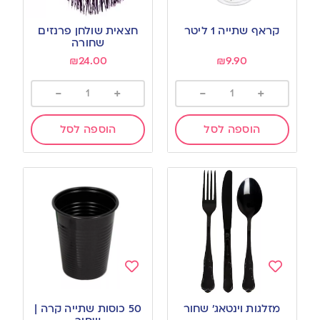
Add
Add
to
to
קראף שתייה 1 ליטר
חצאית שולחן פרנזים
wishlist
wishlist
שחורה
₪
24.00
₪
9.90
-
+
-
+
הוספה לסל
הוספה לסל
Add
Add
to
to
מזלגות וינטאג’ שחור
50 כוסות שתייה קרה |
wishlist
wishlist