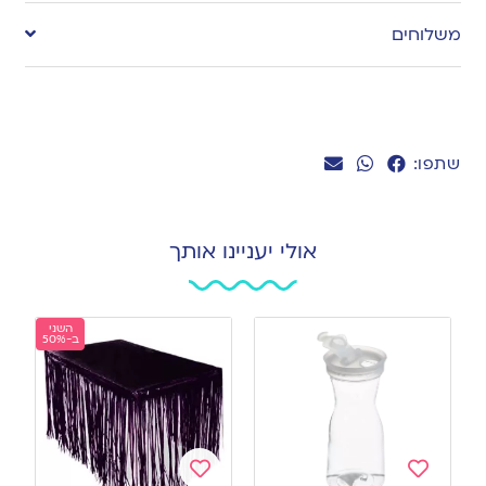
to
משלוחים
wishlist
שתפו:
אולי יעניינו אותך
השני
ב-50%