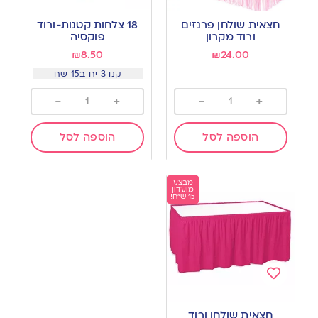
Add
Add
to
to
חצאית שולחן פרנזים
18 צלחות קטנות-ורוד
wishlist
wishlist
ורוד מקרון
פוקסיה
₪
8.50
₪
24.00
קנו 3 יח ב15 שח
-
+
-
+
הוספה לסל
הוספה לסל
מבצע
מועדון
15 ש"ח!
Add
to
חצאית שולחן ורוד