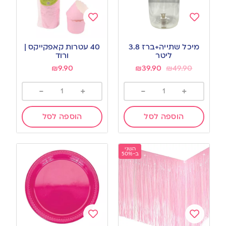
Add
Add
to
to
מיכל שתייה+ברז 3.8
40 עטרות קאפקייקס |
wishlist
wishlist
ליטר
ורוד
₪
9.90
₪
39.90
₪
49.90
-
+
-
+
הוספה לסל
הוספה לסל
השני
ב-50%