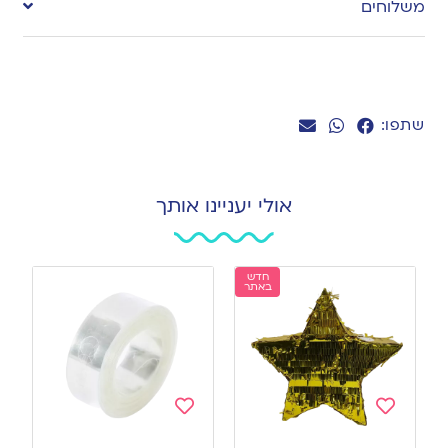
משלוחים
wishlist
שתפו:
אולי יעניינו אותך
חדש
באתר
Add
Add