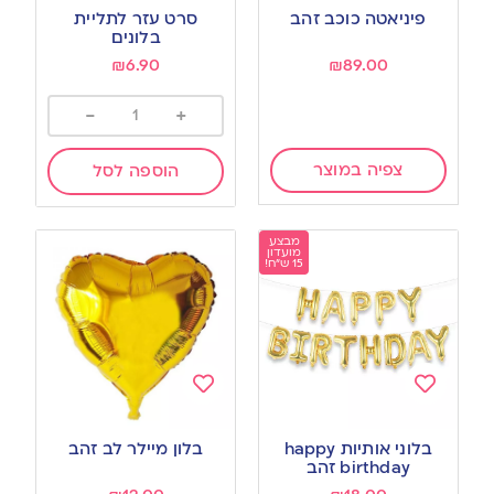
to
to
פיניאטה כוכב זהב
סרט עזר לתליית
wishlist
wishlist
בלונים
₪
6.90
₪
89.00
-
+
צפיה במוצר
הוספה לסל
מבצע
מועדון
15 ש"ח!
Add
Add
to
to
בלוני אותיות happy
בלון מיילר לב זהב
wishlist
wishlist
birthday זהב