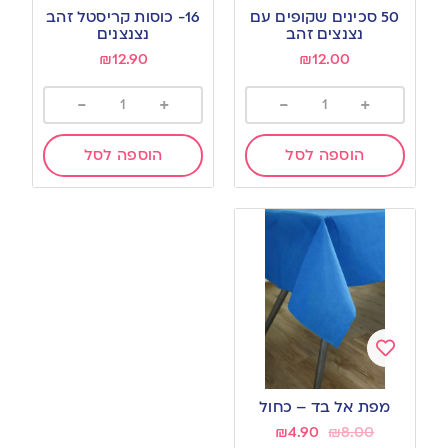
to
to
50 סכינים שקופים עם
16- כוסות קריסטל זהב
wishlist
wishlist
נצנצים זהב
נצנצנים
₪
12.90
₪
12.00
-
+
-
+
הוספה לסל
הוספה לסל
Add
to
מפת אל בד – כחול
wishlist
₪
4.90
₪
8.00