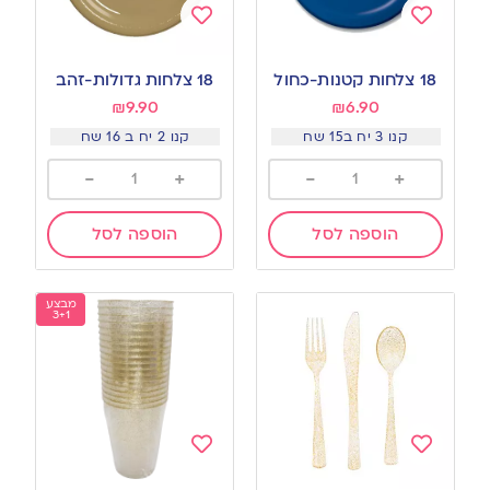
Add
Add
to
to
18 צלחות קטנות-כחול
18 צלחות גדולות-זהב
wishlist
wishlist
₪
9.90
₪
6.90
קנו 3 יח ב15 שח
קנו 2 יח ב 16 שח
-
+
-
+
הוספה לסל
הוספה לסל
מבצע
3+1
Add
Add