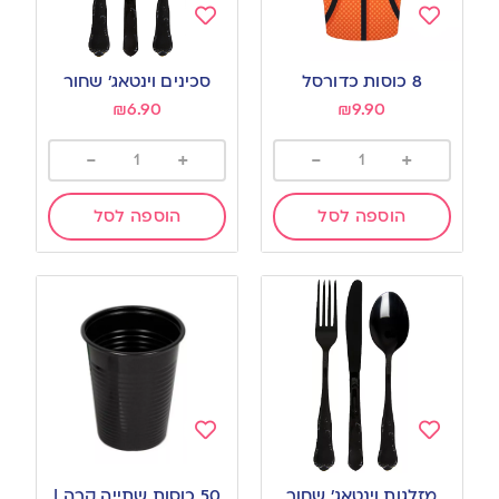
Add
Add
to
to
8 כוסות כדורסל
סכינים וינטאג’ שחור
wishlist
wishlist
₪
6.90
₪
9.90
-
+
-
+
הוספה לסל
הוספה לסל
Add
Add
to
to
מזלגות וינטאג’ שחור
50 כוסות שתייה קרה |