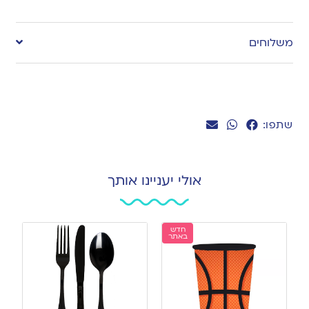
Add
to
משלוחים
wishlist
שתפו:
אולי יעניינו אותך
חדש
באתר