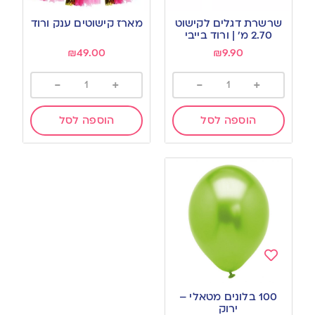
Add
Add
to
to
שרשרת דגלים לקישוט
מארז קישוטים ענק ורוד
wishlist
wishlist
2.70 מ’ | ורוד בייבי
₪
49.00
₪
9.90
-
+
-
+
הוספה לסל
הוספה לסל
Add
to
100 בלונים מטאלי –
wishlist
ירוק