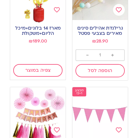
Add
Add
to
to
גרילנדת אהילים סינים
מארז 14 בלונים+מיכל
wishlist
wishlist
מאירים בצבעי פסטל
הליום+משקולת
₪
189.00
₪
28.90
-
+
צפיה במוצר
הוספה לסל
מבצע
2+1!