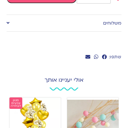
Add
to
משלוחים
wishlist
שתפו:
אולי יעניינו אותך
מגוון
צבעים
לבחירה