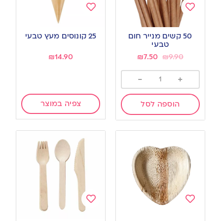
Add
Add
to
to
50 קשים מנייר חום
25 קונוסים מעץ טבעי
wishlist
wishlist
טבעי
₪
14.90
₪
7.50
₪
9.90
-
+
צפיה במוצר
הוספה לסל
Add
Add