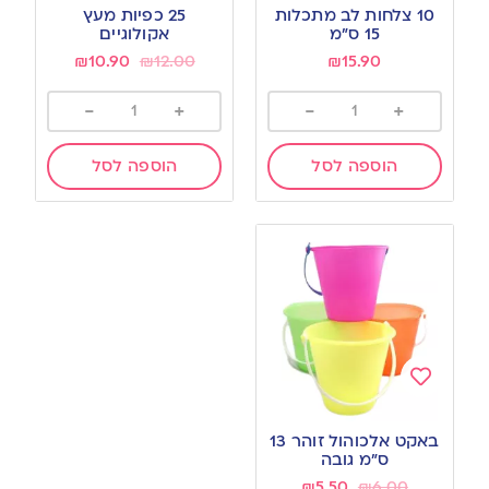
to
to
10 צלחות לב מתכלות
25 כפיות מעץ
wishlist
wishlist
15 ס”מ
אקולוגיים
₪
10.90
₪
12.00
₪
15.90
-
+
-
+
הוספה לסל
הוספה לסל
Add
to
באקט אלכוהול זוהר 13
wishlist
ס”מ גובה
₪
5.50
₪
6.00