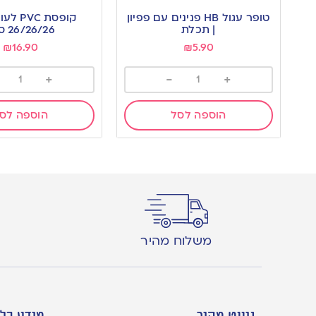
to
to
טופר עגול HB פנינים עם פפיון
קופסת VC
wishlist
wishlist
| תכלת
26/26/26 ס”מ
₪
16.90
₪
5.90
+
-
+
הוספה לסל
הוספה לס
משלוח מהיר