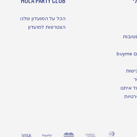
י
hula party club
הכל על המועדון שלנו
הצטרפות למועדון
שובות
bu
ישות
ר
ד איתנו
רטיות