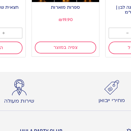
to
to
P לעוגה לבן |
ספרות מוארות
חצאית שו
wishlist
wishlist
₪
19.90
+
-
צפיה במוצר
ל
הו
מחירי ייבואן
שירות מעולה