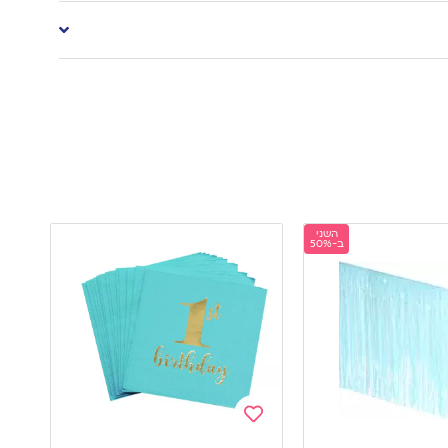
השני
ב-50%
Add