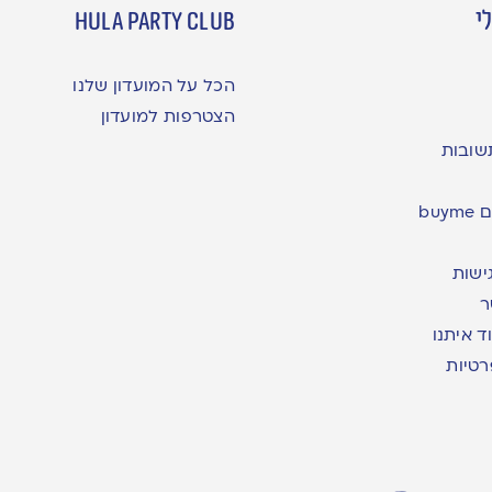
י
hula party club
הכל על המועדון שלנו
הצטרפות למועדון
שובות
bu
ישות
ר
ד איתנו
רטיות