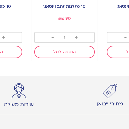
to
to
10 מזלגות זהב וינטאג’
10 כפות זהב וינטאג’
wishlist
wishlist
₪
6.90
+
-
+
-
ל
הוספה לסל
הו
מחירי ייבואן
שירות מעולה