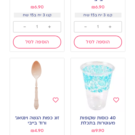
₪
6.90
₪
6.90
קנו 3 יח ב15 שח
קנו 3 יח ב15 שח
-
+
-
+
הוספה לסל
הוספה לסל
Add
Add
to
to
40 כוסות שקופות
זוג כפות הגשה וינטאג׳
wishlist
wishlist
מעוטרות בתכלת
ורוד בייבי
₪
4.90
₪
9.90