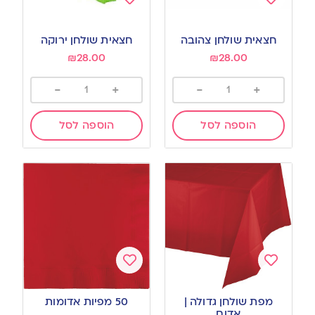
Add
Add
to
to
חצאית שולחן צהובה
חצאית שולחן ירוקה
wishlist
wishlist
₪
28.00
₪
28.00
-
+
-
+
הוספה לסל
הוספה לסל
Add
Add
to
to
מפת שולחן גדולה |
50 מפיות אדומות
wishlist
wishlist
אדום