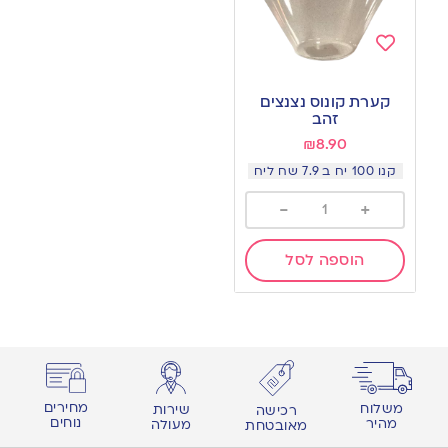
Add
to
קערת קונוס נצנצים
wishlist
זהב
₪
8.90
קנו 100 יח ב 7.9 שח ליח
-
+
הוספה לסל
מחירים
משלוח
שירות
רכישה
נוחים
מהיר
מעולה
מאובטחת