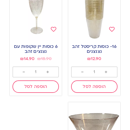
Add
Add
to
to
16- כוסות קריסטל זהב
6 כוסות יין שקופות עם
wishlist
wishlist
נצנצנים
נצנצים זהב
₪
14.90
₪
18.90
₪
12.90
-
+
-
+
הוספה לסל
הוספה לסל