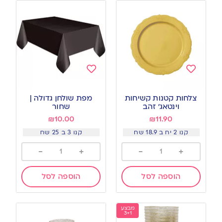
Add
Add
to
to
צלחות קטנות קשיחות
מפת שולחן גדולה |
wishlist
wishlist
וינטאג׳ זהב
שחור
₪
10.00
₪
11.90
קנו 2 יח ב 18.9 שח
קנו 3 ב 25 שח
-
+
-
+
הוספה לסל
הוספה לסל
מבצע
3+1