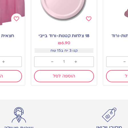
Add
Add
to
to
ות-ורוד
18 צלחות קטנות-ורוד בייבי
חצאית ש
wishlist
wishlist
₪
6.90
קנו 3 יח ב15 שח
+
-
+
-
ל
הוספה לסל
הו
מחירי ייבואן