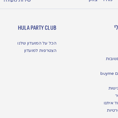
שירות מעולה
י
hula party club
הכל על המועדון שלנו
הצטרפות למועדון
שובות
bu
ישות
ר
ד איתנו
רטיות