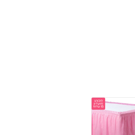
מבצע
מועדון
15 ש"ח!