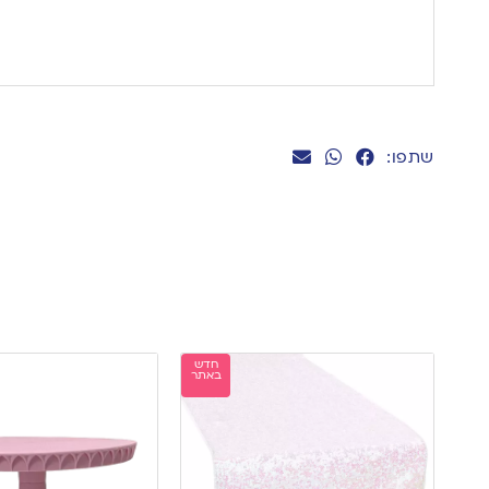
שתפו:
חדש
באתר