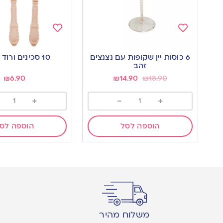
Add
Add
to
to
6 כוסות יין שקופות עם נצנצים
10 סכינים ורוד וינטאג’
wishlist
wishlist
זהב
₪
6.90
₪
14.90
₪
18.90
+
-
+
הוספה לסל
הוספה לס
משלוח מהיר