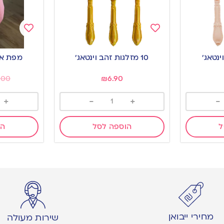
Add
Add
to
to
10 מזלגות זהב וינטאג’
מפת אל 
wishlist
wishlist
.00
₪
6.90
+
-
+
-
ל
הוספה לסל
הו
מחירי ייבואן
שירות מעולה