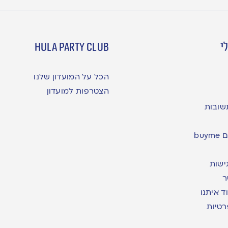
י
hula party club
הכל על המועדון שלנו
הצטרפות למועדון
שובות
bu
ישות
ר
ד איתנו
רטיות