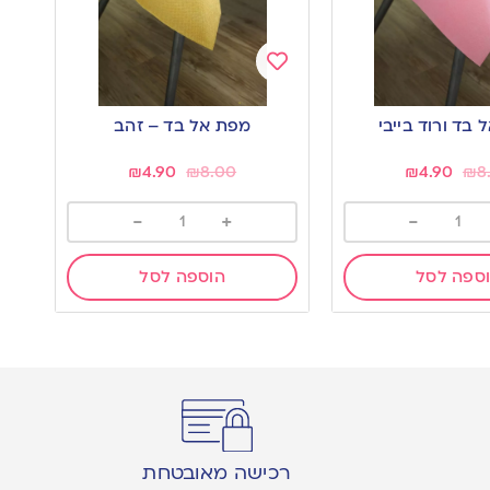
Add
to
בד ורוד בייבי
מפת אל בד – זהב
wishlist
₪
4.90
₪
8.00
₪
4.90
₪
8
-
+
-
ספה לסל
הוספה לסל
רכישה מאובטחת