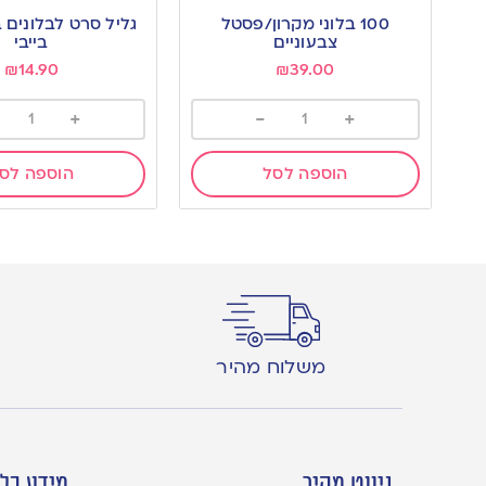
to
to
100 בלוני מקרון/פסטל
גליל סרט לבלונים 
wishlist
wishlist
צבעוניים
בייבי
₪
14.90
₪
39.00
+
-
+
הוספה לסל
הוספה לס
משלוח מהיר
ניווט מהיר
מידע כלל