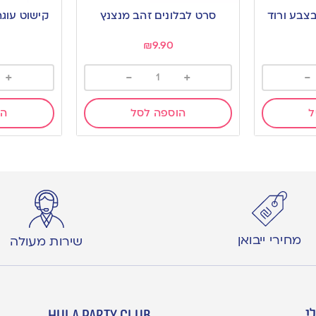
to
to
בצבע ורוד
סרט לבלונים זהב מנצנץ
wishlist
wishlist
₪
9.90
+
-
+
-
ל
הוספה לסל
הו
מחירי ייבואן
שירות מעולה
י
hula party club