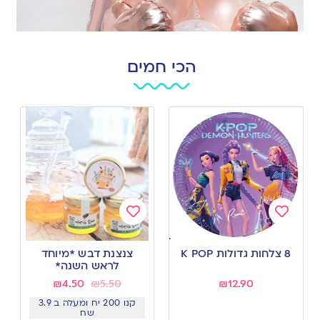
הכי חמים
Add
Add
to
to
8 צלחות גדולות K POP
צנצנת דבש *מיוחד
wishlist
wishlist
לראש השנה*
₪
4.50
₪
5.50
₪
12.90
קנו 200 יח ומעלה ב 3.9
שח