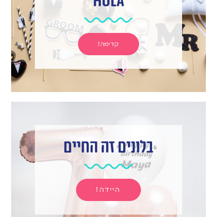
hula
קדימה!
בלונים זה החיים
היידה!