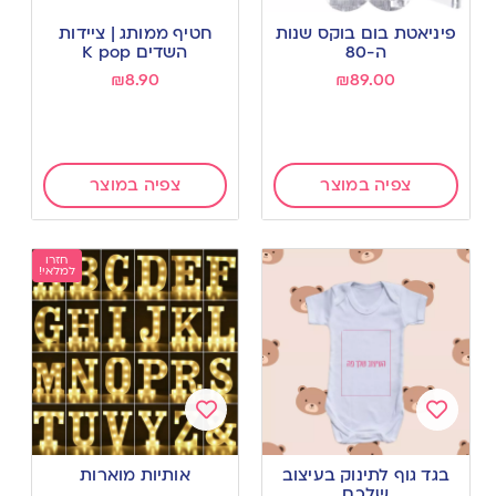
Add
Add
to
to
פיניאטת בום בוקס שנות
חטיף ממותג | ציידות
wishlist
wishlist
ה-80
השדים K pop
₪
8.90
₪
89.00
צפיה במוצר
צפיה במוצר
חזרו
למלאי!
Add
Add
to
to
בגד גוף לתינוק בעיצוב
אותיות מוארות
wishlist
wishlist
שלכם