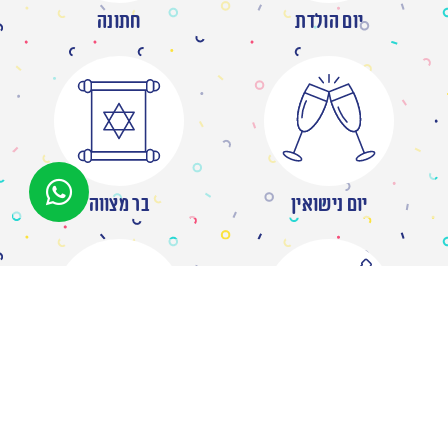
יום הולדת
חתונה
יום נישואין
בר מצווה
מסיבת רווקות
ברית/ה