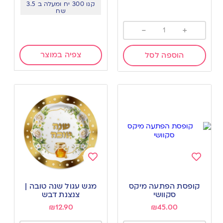
קנו 300 יח ומעלה ב 3.5
שח
-
+
צפיה במוצר
הוספה לסל
Add
Add
to
to
קופסת הפתעה מיקס
מגש עגול שנה טובה |
wishlist
wishlist
סקוושי
צנצנת דבש
₪
12.90
₪
45.00