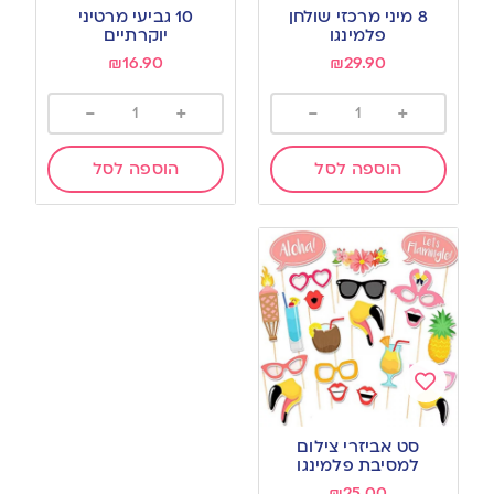
to
to
8 מיני מרכזי שולחן
10 גביעי מרטיני
wishlist
wishlist
פלמינגו
יוקרתיים
₪
16.90
₪
29.90
-
+
-
+
הוספה לסל
הוספה לסל
Add
to
סט אביזרי צילום
wishlist
למסיבת פלמינגו
₪
25.00