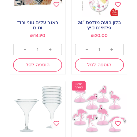
Add
Add
to
to
בלון בועה מודפס 24″
ראנר עלים גווני ורוד
wishlist
wishlist
פלמינגו קיץ
וחום
₪
14.90
₪
20.00
-
+
-
+
הוספה לסל
הוספה לסל
חדש
באתר
Add
Add