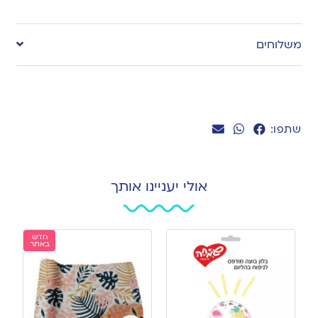
Add
to
משלוחים
wishlist
שתפו:
אולי יעניינו אותך
חדש
באתר