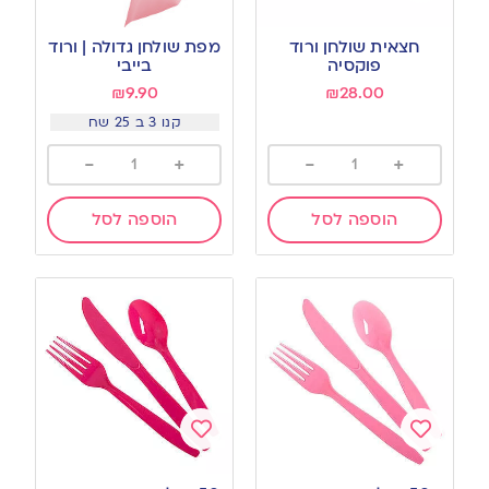
Add
Add
to
to
חצאית שולחן ורוד
מפת שולחן גדולה | ורוד
wishlist
wishlist
פוקסיה
בייבי
₪
9.90
₪
28.00
קנו 3 ב 25 שח
-
+
-
+
הוספה לסל
הוספה לסל
Add
Add
to
to