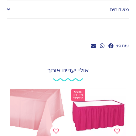
to
משלוחים
wishlist
שתפו:
אולי יעניינו אותך
מבצע
מועדון
15 ש"ח!