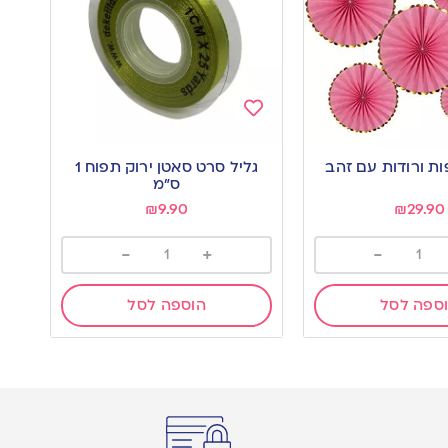
Add
to
גליל סרט סאטן ירוק תפוח 1
wishlist
ס”מ
₪
9.90
₪
29.90
-
+
-
ספה לסל
הוספה לסל