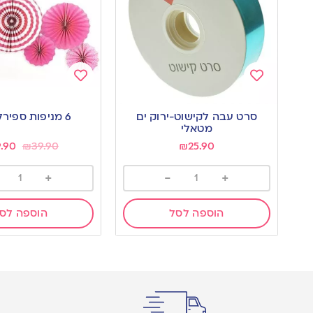
Add
Add
to
to
סרט עבה לקישוט-ירוק ים
6 מניפות ספירלה ורוד
wishlist
wishlist
מטאלי
9.90
₪
39.90
₪
25.90
+
-
+
הוספה לסל
הוספה לס