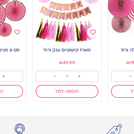
Add
Add
to
to
מארז קישוטים ענק ורוד
סט 6 מניפות ורודות עם זהב
wishlist
wishlist
₪
49.00
₪
1
+
-
+
-
ל
הוספה לסל
הו