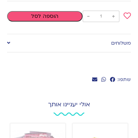
-
+
הוספה לסל
Add
to
משלוחים
wishlist
שתפו:
אולי יעניינו אותך