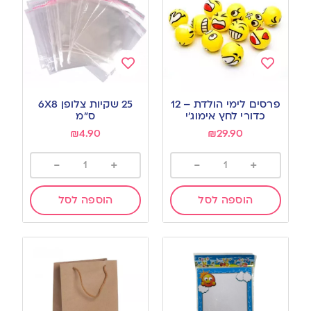
Add
Add
to
to
פרסים לימי הולדת – 12
25 שקיות צלופן 6X8
wishlist
wishlist
כדורי לחץ אימוג׳י
ס”מ
₪
4.90
₪
29.90
-
+
-
+
הוספה לסל
הוספה לסל