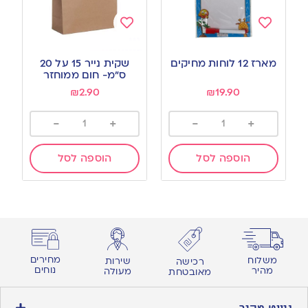
Add
Add
to
to
מארז 12 לוחות מחיקים
שקית נייר 15 על 20
wishlist
wishlist
ס”מ- חום ממוחזר
₪
2.90
₪
19.90
-
+
-
+
הוספה לסל
הוספה לסל
מחירים
משלוח
שירות
רכישה
נוחים
מהיר
מעולה
מאובטחת