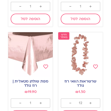
-
+
-
+
הוספה לסל
הוספה לסל
חדש
באתר
Add
Add
to
to
שרשראות הוואי רוז
מפת שולחן מטאלית |
wishlist
wishlist
גולד
רוז גולד
₪
19.90
₪
1.50
-
+
-
+