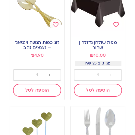
Add
Add
to
to
מפת שולחן גדולה |
זוג כפות הגשה וינטאג’
wishlist
wishlist
שחור
– נצנצים זהב
₪
4.90
₪
10.00
קנו 3 ב 25 שח
-
+
-
+
הוספה לסל
הוספה לסל