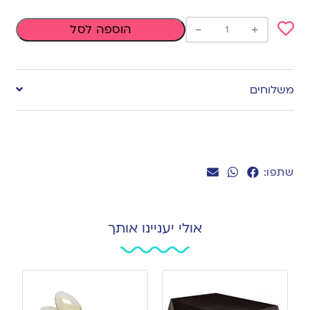
-
+
הוספה לסל
Add
to
משלוחים
wishlist
שתפו:
אולי יעניינו אותך