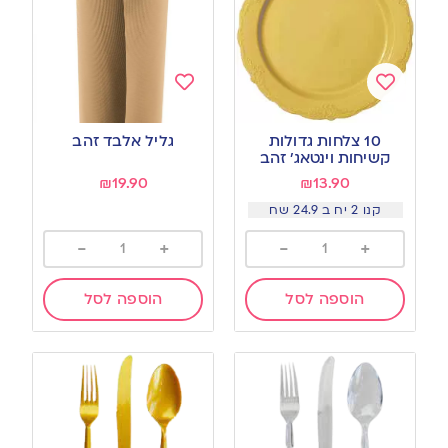
Add
Add
to
to
10 צלחות גדולות
גליל אלבד זהב
wishlist
wishlist
קשיחות וינטאג׳ זהב
₪
19.90
₪
13.90
קנו 2 יח ב 24.9 שח
-
+
-
+
הוספה לסל
הוספה לסל