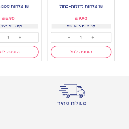
to
to
18 צלחות גדולות-כחול
18 צלחות קטנות-זהב
wishlist
wishlist
₪
6.90
₪
9.90
קנו 2 יח ב 16 שח
קנו 3 יח ב15 שח
+
-
+
הוספה לסל
הוספה לס
משלוח מהיר