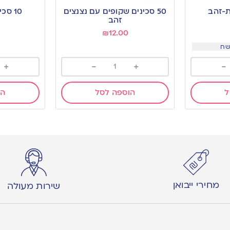
to
to
50 סכינים שקופים עם נצנצים
10 סכינים זהב וינטאג’
wishlist
wishlist
זהב
₪
12.00
+
-
+
-
ל
הוספה לסל
הו
מחירי ייבואן
שירות מעולה