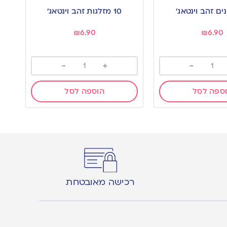
to
10 מזלגות זהב וינטאג’
wishlist
₪
6.90
₪
6.90
-
+
-
ספה לסל
הוספה לסל
רכישה מאובטחת