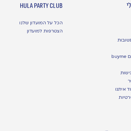
י
hula party club
הכל על המועדון שלנו
הצטרפות למועדון
שובות
bu
ישות
ר
ד איתנו
רטיות