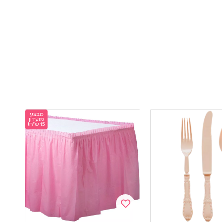
מבצע
מועדון
15 ש"ח!
Add