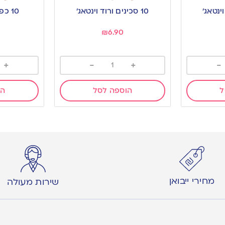
to
to
10 סכינים ורוד וינטאג’
10 כפות ורוד וינטאג’
wishlist
wishlist
₪
6.90
+
-
+
-
ל
הוספה לסל
הו
מחירי ייבואן
שירות מעולה