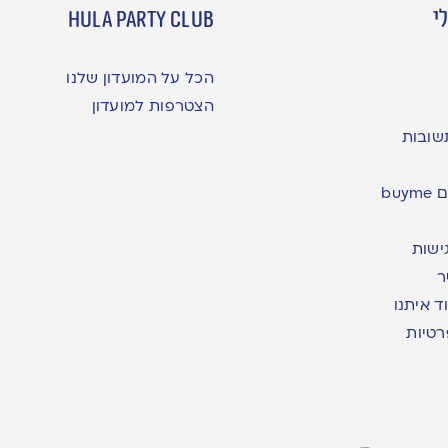
י
hula party club
הכל על המועדון שלנו
הצטרפות למועדון
שובות
bu
ישות
ר
ד איתנו
רטיות