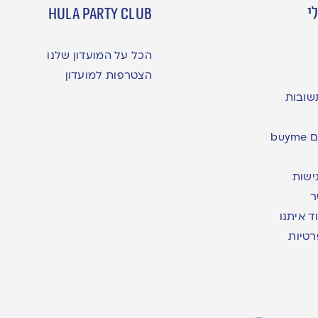
י
hula party club
הכל על המועדון שלנו
הצטרפות למועדון
שובות
bu
ישות
ר
ד איתנו
רטיות