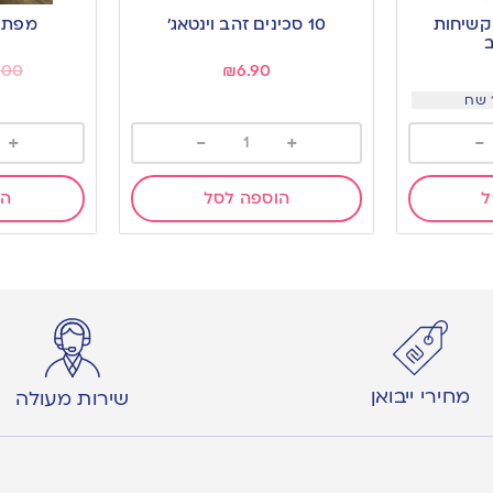
to
to
 קשיחות
10 סכינים זהב וינטאג’
מפת א
wishlist
wishlist
ב
.00
₪
6.90
+
-
+
-
ל
הוספה לסל
הו
מחירי ייבואן
שירות מעולה