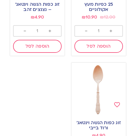
to
to
25 כפיות מעץ
זוג כפות הגשה וינטאג’
wishlist
wishlist
אקולוגיים
– נצנצים זהב
₪
4.90
₪
10.90
₪
12.00
-
+
-
+
הוספה לסל
הוספה לסל
Add
to
זוג כפות הגשה וינטאג׳
wishlist
ורוד בייבי
₪
4.90