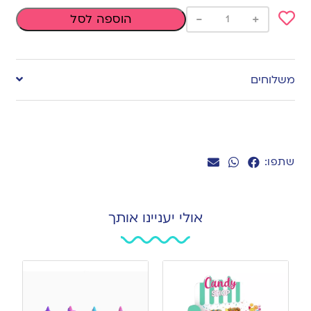
-
+
הוספה לסל
Add
to
משלוחים
wishlist
שתפו:
אולי יעניינו אותך