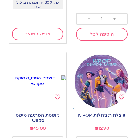
קנו 300 יח ומעלה ב 3.5
שח
-
+
צפיה במוצר
הוספה לסל
Add
Add
to
to
8 צלחות גדולות K POP
קופסת הפתעה מיקס
wishlist
wishlist
סקוושי
₪
45.00
₪
12.90