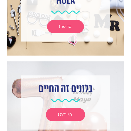
hula
קדימה!
בלונים זה החיים
היידה!