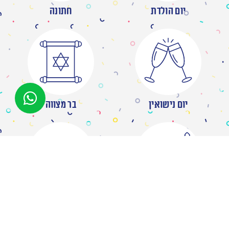
יום הולדת
חתונה
יום נישואין
בר מצווה
מסיבת רווקות
ברית/ה