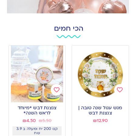
הכי חמים
Add
Add
to
to
מגש עגול שנה טובה |
צנצנת דבש *מיוחד
wishlist
wishlist
צנצנת דבש
לראש השנה*
₪
4.50
₪
5.50
₪
12.90
קנו 200 יח ומעלה ב 3.9
שח