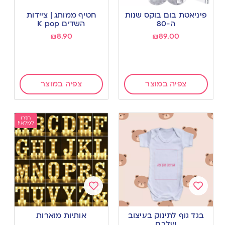
Add
Add
to
to
פיניאטת בום בוקס שנות
חטיף ממותג | ציידות
wishlist
wishlist
ה-80
השדים K pop
₪
8.90
₪
89.00
צפיה במוצר
צפיה במוצר
חזרו
למלאי!
Add
Add
to
to
בגד גוף לתינוק בעיצוב
אותיות מוארות
wishlist
wishlist
שלכם