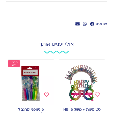
שתפו:
אולי יעניינו אותך
מבצע
2+1
Add
Add
to
to
סט קשת + משקפי HB
6 נשפני קרנבל
wishlist
wishlist