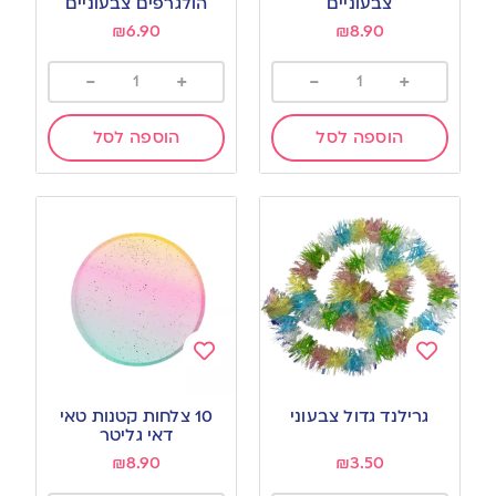
צבעוניים
הולגרפים צבעוניים
₪
6.90
₪
8.90
-
+
-
+
הוספה לסל
הוספה לסל
Add
Add
to
to
גרילנד גדול צבעוני
10 צלחות קטנות טאי
wishlist
wishlist
דאי גליטר
₪
8.90
₪
3.50